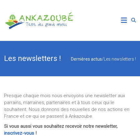
Skip
to
Association
content
Ankazoube
Terre
des
Grands
Les newsletters !
Dernières actus
/
Les newsletters !
Arbres
Presque chaque mois nous envoyons une newsletter aux
parrains, marraines, partenaires et à tous ceux qui le
souhaitent. Nous donnons des nouvelles de nos actions en
France et ce qui se passent à Ankazoube.
Si vous aussi vous souhaitez recevoir notre newsletter,
inscrivez-vous
!