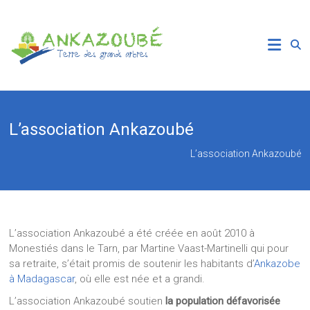
Skip
to
Association
content
Ankazoube
Terre
des
Grands
L’association Ankazoubé
Arbres
L’association Ankazoubé
L’association Ankazoubé a été créée en août 2010 à
Monestiés dans le Tarn, par Martine Vaast-Martinelli qui pour
sa retraite, s’était promis de soutenir les habitants d’
Ankazobe
à Madagascar
, où elle est née et a grandi.
L’association Ankazoubé soutien
la population défavorisée