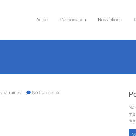
Actus
L’association
Nos actions
P
s parrainés
No Comments
Po
Nou
men
sco
Vo