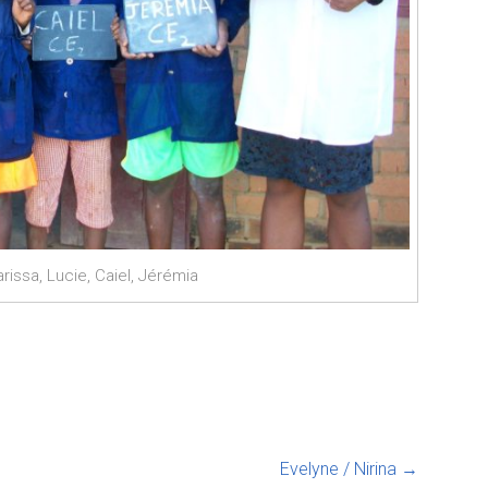
rissa, Lucie, Caiel, Jérémia
Evelyne / Nirina
→