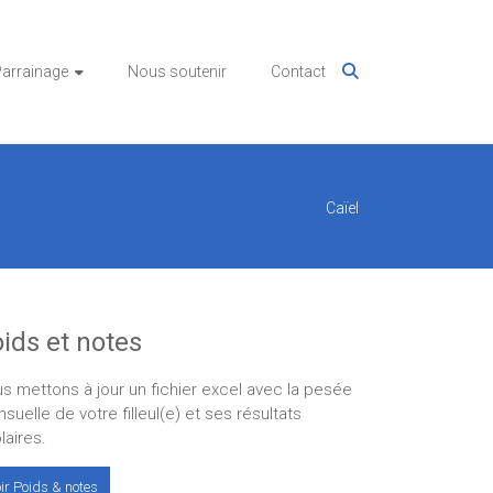
arrainage
Nous soutenir
Contact
Caïel
ids et notes
s mettons à jour un fichier excel avec la pesée
suelle de votre filleul(e) et ses résultats
laires.
ir Poids & notes