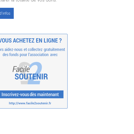
larer la totalité de vos dons.
d'infos