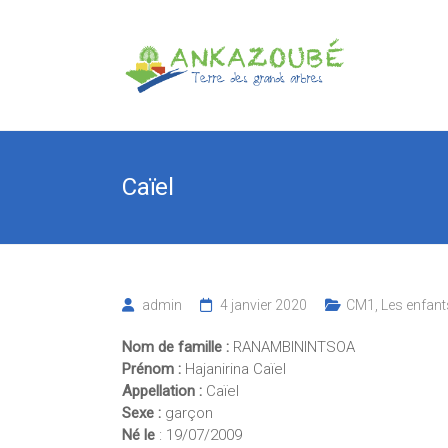
Skip
to
Association
content
Ankazoube
Terre
des
Grands
Caïel
Arbres
admin
4 janvier 2020
CM1
,
Les enfant
Nom de famille :
RANAMBININTSOA
Prénom :
Hajanirina Caïel
Appellation :
Caïel
Sexe :
garçon
Né le
: 19/07/2009