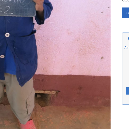
déc
+ 