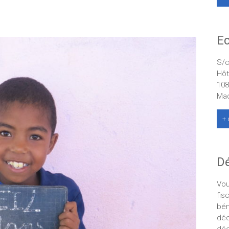
Ec
S/c
Hôt
108
Ma
+ 
Dé
Vou
fis
bén
déc