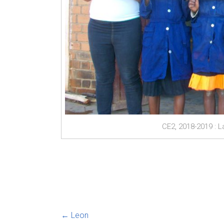
CE2, 2018-2019 : La
←
Leon