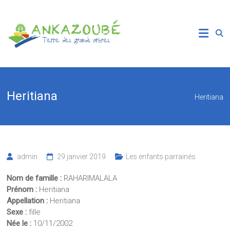
Skip
to
Association
content
Ankazoube
Terre
des
Grands
Heritiana
Heritiana
Arbres
admin
29 janvier 2019
Les enfants parrainés
Nom de famille :
RAHARIMALALA
Prénom :
Heritiana
Appellation :
Heritiana
Sexe :
fille
Née le :
10/11/2002