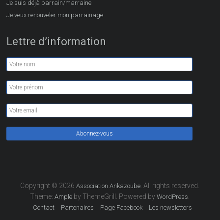
Je suis déjà parrain/marraine
Je veux renouveler mon parrainage
Lettre d’information
Copyright © 2026
. All rights reserved.
Association Ankazoube
Theme:
by ThemeGrill. Powered by
.
Ample
WordPress
Contact
Partenaires
Page Facebook
Les newsletters