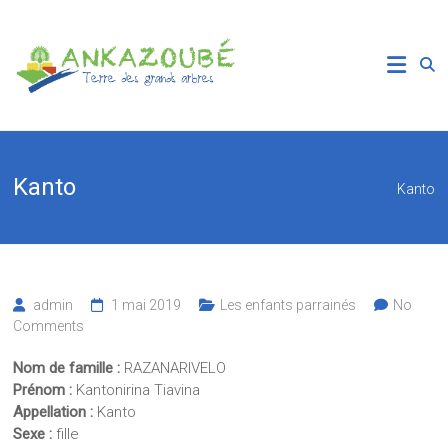
Skip
to
Association
content
Ankazoube
Terre
des
Grands
Kanto
Kanto
Arbres
admin
1 mai 2019
Les enfants parrainés
No
Comments
Nom de famille :
RAZANARIVELO
Prénom :
Kantonirina Tiavina
Appellation :
Kanto
Sexe :
fille