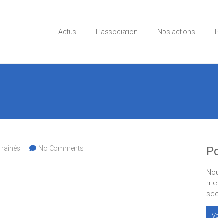
Actus
L’association
Nos actions
P
rrainés
No Comments
Po
Nou
men
sco
Vo