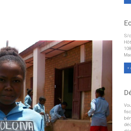
Ec
S/c
Hôt
108
Ma
+ 
Dé
Vou
fis
bén
déc