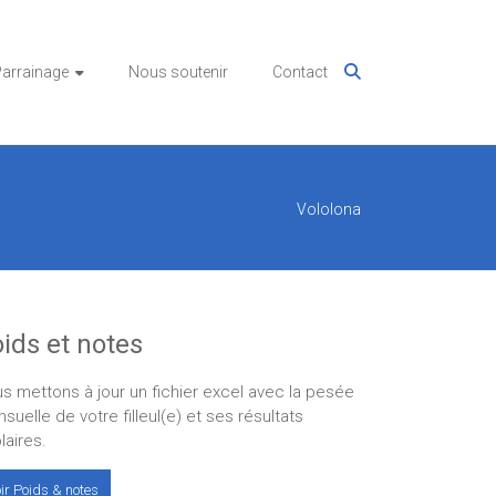
arrainage
Nous soutenir
Contact
Vololona
ids et notes
s mettons à jour un fichier excel avec la pesée
suelle de votre filleul(e) et ses résultats
laires.
ir Poids & notes