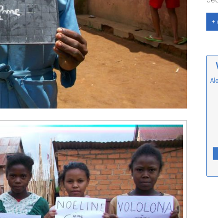
déc
+ 