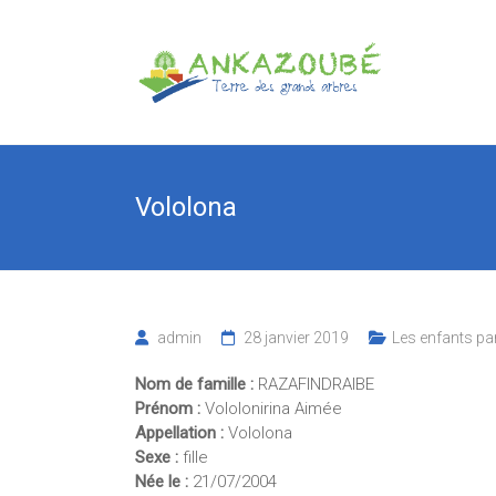
Skip
to
Association
content
Ankazoube
Terre
des
Grands
Vololona
Arbres
admin
28 janvier 2019
Les enfants pa
Nom de famille :
RAZAFINDRAIBE
Prénom :
Vololonirina Aimée
Appellation :
Vololona
Sexe :
fille
Née le :
21/07/2004