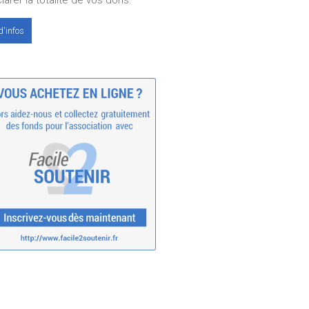
larer la totalité de vos dons.
d'infos